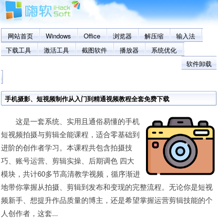
网站首页
Windows
Office
浏览器
解压缩
输入法
下载工具
激活工具
截图软件
播放器
系统优化
软件卸载
手机摄影、短视频制作从入门到精通视频教程全套免费下载
这是一套系统、实用且通俗易懂的手机
短视频拍摄与剪辑全能课程，适合零基础到
进阶的创作者学习。本课程共包含拍摄技
巧、账号运营、剪辑实操、后期调色 四大
模块，共计60多节高清教学视频，循序渐进
地带你掌握从拍摄、剪辑到发布和变现的完整流程。无论你是短视
频新手、想提升作品质量的博主，还是希望掌握运营剪辑技能的个
人创作者，这套...