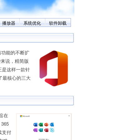
播放器
系统优化
软件卸载
着功能的不断扩
户来说，精简版
） 正是这样一款针
留了最核心的三大
，旨在
365
续支付