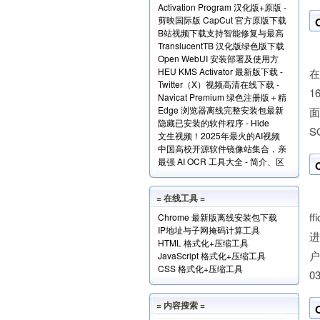
Activation Program 汉化版+原版 -
Windows和Office+实现原理解读
剪映国际版 CapCut 官方原版下载
永久激活Windows和Office
B站视频下载支持智能修复与最高
- 免费享用VIP会员功能
TranslucentTB 汉化版绿色版下载
清版 - Bili23 Downloader
M
Open WebUI 安装部署及使用方
- 任务栏透明化小工具
HEU KMS Activator 最新版下载 -
法 - 本地网页版 AI 系统
在
Twitter（X）视频高清在线下载 -
Windows/Office激活神器
1
Navicat Premium 绿色注册版＋精
SSSTwitter
Edge 浏览器离线完整安装包最新
简版＋使用方法
面
隐藏已安装的软件程序 - Hide
版下载
S
文生视频！2025年最火的AI视频
From Uninstall List 下载
中国高校开源软件镜像站集合，亲
生成工具TOP10
最强 AI OCR 工具大全 - 简介、区
测全部可用！
别、优势及访问地址
M
= 在线工具 =
f
Chrome 最新版离线安装包下载
IP地址与子网掩码计算工具
进
HTML 格式化+压缩工具
户
JavaScript 格式化+压缩工具
CSS 格式化+压缩工具
0
= 内容搜索 =