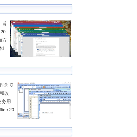
件，旨
20
面方
本I
，作为 O
能和改
商务用
e 20