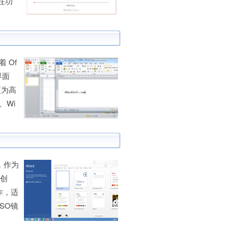
 在功
着 Of
界面
更为高
a、Wi
件，作为
项创
作，适
ISO镜