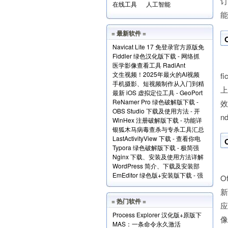
订
在线工具
人工智能
能
= 最新软件 =
Navicat Lite 17 免登录官方原版免
Fiddler 绿色汉化版下载 - 网络抓
费版下载
M
医学影像查看工具 RadiAnt
包分析工具
文生视频！2025年最火的AI视频
DICOM Viewer（支持.dcm文件）
f
手机摄影、短视频制作从入门到精
生成工具TOP10
下载
最新 iOS 虚拟定位工具 - GeoPort
通视频教程全套免费下载
ReNamer Pro 绿色破解版下载 -
轻松伪装全球任何位置
效
OBS Studio 下载及使用方法 - 开
文件批量重命名小工具
n
WinHex 注册破解版下载 - 功能详
源免费的专业级录屏利器
银狐木马病毒查杀与专杀工具汇总
解+使用实例
LastActivityView 下载 - 查看你电
下载
Typora 绿色破解版下载 - 极简强
脑上的所有操作记录！
Nginx 下载、安装及使用方法详解
大的本地 Markdown 编辑器
M
WordPress 简介、下载及安装部
EmEditor 绿色版+安装版下载 - 强
署详解
O
大专业的文本编辑器
新
= 热门软件 =
应
Process Explorer 汉化版+原版下
像
MAS：一条命令永久激活
载 - 超强进程管理工具