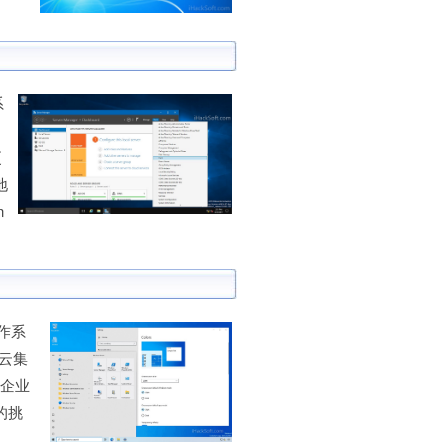
系
更
地
n
操作系
合云集
助企业
的挑