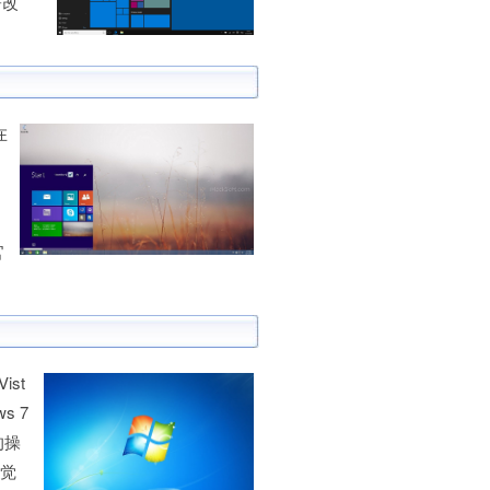
著改
在
，
1
官
ist
s 7
的操
视觉