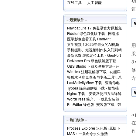
在线工具
人工智能
进
= 最新软件 =
Navicat Lite 17 免登录官方原版免
Fiddler 绿色汉化版下载 - 网络抓
费版下载
W
医学影像查看工具 RadiAnt
包分析工具
文生视频！2025年最火的AI视频
DICOM Viewer（支持.dcm文件）
手机摄影、短视频制作从入门到精
生成工具TOP10
下载
采
最新 iOS 虚拟定位工具 - GeoPort
通视频教程全套免费下载
ReNamer Pro 绿色破解版下载 -
轻松伪装全球任何位置
3
OBS Studio 下载及使用方法 - 开
文件批量重命名小工具
修
WinHex 注册破解版下载 - 功能详
源免费的专业级录屏利器
银狐木马病毒查杀与专杀工具汇总
解+使用实例
方.
LastActivityView 下载 - 查看你电
下载
Typora 绿色破解版下载 - 极简强
脑上的所有操作记录！
Nginx 下载、安装及使用方法详解
大的本地 Markdown 编辑器
WordPress 简介、下载及安装部
EmEditor 绿色版+安装版下载 - 强
署详解
W
大专业的文本编辑器
a
= 热门软件 =
在
Process Explorer 汉化版+原版下
作
MAS：一条命令永久激活
载 - 超强进程管理工具