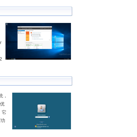
、
r
2
系统，
的优
。它
理功