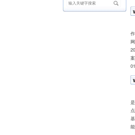
W
作
网
2
案
01
W
是
点
基
能