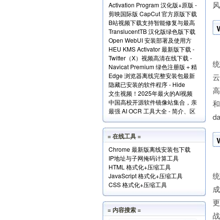
风
Activation Program 汉化版+原版 -
Windows和Office+实现原理解读
剪映国际版 CapCut 官方原版下载
永久激活Windows和Office
B站视频下载支持智能修复与最高
- 免费享用VIP会员功能
TranslucentTB 汉化版绿色版下载
清版 - Bili23 Downloader
Open WebUI 安装部署及使用方
- 任务栏透明化小工具
HEU KMS Activator 最新版下载 -
法 - 本地网页版 AI 系统
W
Twitter（X）视频高清在线下载 -
Windows/Office激活神器
统
Navicat Premium 绿色注册版＋精
SSSTwitter
Edge 浏览器离线完整安装包最新
简版＋使用方法
隐藏已安装的软件程序 - Hide
版下载
高
文生视频！2025年最火的AI视频
From Uninstall List 下载
中国高校开源软件镜像站集合，亲
生成工具TOP10
和
最强 AI OCR 工具大全 - 简介、区
测全部可用！
da
别、优势及访问地址
= 在线工具 =
Chrome 最新版离线安装包下载
IP地址与子网掩码计算工具
W
HTML 格式化+压缩工具
统
JavaScript 格式化+压缩工具
CSS 格式化+压缩工具
成
更
= 内容搜索 =
战