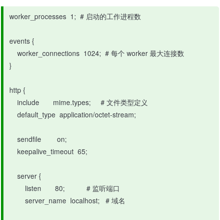
worker_processes  1;  # 启动的工作进程数

events {

    worker_connections  1024;  # 每个 worker 最大连接数

}

http {

    include       mime.types;     # 文件类型定义

    default_type  application/octet-stream;

    sendfile        on;

    keepalive_timeout  65;

    server {

        listen       80;           # 监听端口

        server_name  localhost;   # 域名
