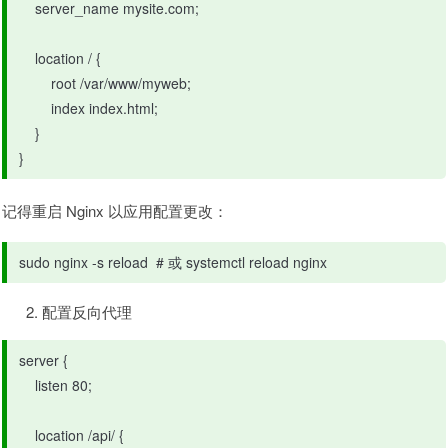
    server_name mysite.com;

    location / {

        root /var/www/myweb;

        index index.html;

    }

}
记得重启 Nginx 以应用配置更改：
sudo nginx -s reload  # 或 systemctl reload nginx
配置反向代理
server {

    listen 80;

    location /api/ {
