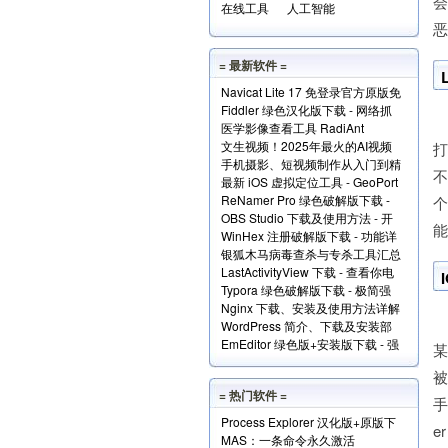
在线工具
人工智能
恶
= 最新软件 =
Navicat Lite 17 免登录官方原版免
Fiddler 绿色汉化版下载 - 网络抓
费版下载
医学影像查看工具 RadiAnt
包分析工具
文生视频！2025年最火的AI视频
DICOM Viewer（支持.dcm文件）
手机摄影、短视频制作从入门到精
生成工具TOP10
下载
最新 iOS 虚拟定位工具 - GeoPort
通视频教程全套免费下载
ReNamer Pro 绿色破解版下载 -
轻松伪装全球任何位置
OBS Studio 下载及使用方法 - 开
文件批量重命名小工具
能
WinHex 注册破解版下载 - 功能详
源免费的专业级录屏利器
银狐木马病毒查杀与专杀工具汇总
解+使用实例
LastActivityView 下载 - 查看你电
下载
Typora 绿色破解版下载 - 极简强
脑上的所有操作记录！
Nginx 下载、安装及使用方法详解
大的本地 Markdown 编辑器
在
WordPress 简介、下载及安装部
EmEditor 绿色版+安装版下载 - 强
署详解
某
大专业的文本编辑器
被
= 热门软件 =
手
Process Explorer 汉化版+原版下
e
MAS：一条命令永久激活
载 - 超强进程管理工具