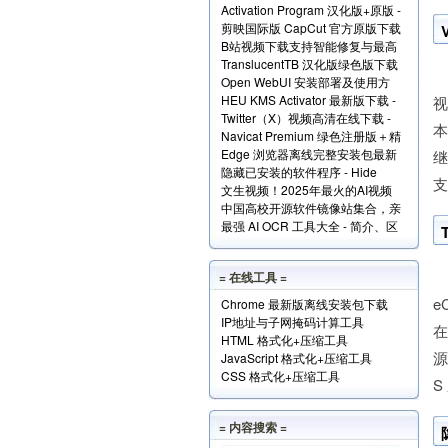
Activation Program 汉化版+原版 -
Windows和Office+实现原理解读
剪映国际版 CapCut 官方原版下载
永久激活Windows和Office
B站视频下载支持智能修复与最高
- 免费享用VIP会员功能
TranslucentTB 汉化版绿色版下载
清版 - Bili23 Downloader
Open WebUI 安装部署及使用方
- 任务栏透明化小工具
HEU KMS Activator 最新版下载 -
法 - 本地网页版 AI 系统
视
Twitter（X）视频高清在线下载 -
Windows/Office激活神器
本
Navicat Premium 绿色注册版＋精
SSSTwitter
Edge 浏览器离线完整安装包最新
简版＋使用方法
隐藏已安装的软件程序 - Hide
版下载
支
文生视频！2025年最火的AI视频
From Uninstall List 下载
中国高校开源软件镜像站集合，亲
生成工具TOP10
最强 AI OCR 工具大全 - 简介、区
测全部可用！
别、优势及访问地址
= 在线工具 =
e
Chrome 最新版离线安装包下载
IP地址与子网掩码计算工具
在
HTML 格式化+压缩工具
源
JavaScript 格式化+压缩工具
CSS 格式化+压缩工具
S
= 内容搜索 =