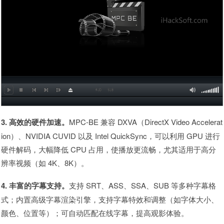
3. 高效的硬件加速。
MPC-BE 兼容 DXVA（DirectX Video Accelerat
ion）、NVIDIA CUVID 以及 Intel QuickSync，可以利用 GPU 进行
硬件解码，大幅降低 CPU 占用，使播放更流畅，尤其适用于高分
辨率视频（如 4K、8K）。
4. 丰富的字幕支持。
支持 SRT、ASS、SSA、SUB 等多种字幕格
式；内置高级字幕渲染引擎，支持字幕特效和调整（如字体大小、
颜色、位置等）；可自动匹配在线字幕，提高观影体验。