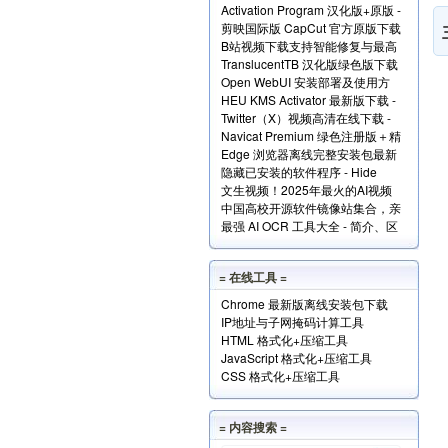
Activation Program 汉化版+原版 -
Windows和Office+实现原理解读
剪映国际版 CapCut 官方原版下载
永久激活Windows和Office
B站视频下载支持智能修复与最高
- 免费享用VIP会员功能
TranslucentTB 汉化版绿色版下载
清版 - Bili23 Downloader
Open WebUI 安装部署及使用方
- 任务栏透明化小工具
HEU KMS Activator 最新版下载 -
法 - 本地网页版 AI 系统
Twitter（X）视频高清在线下载 -
Windows/Office激活神器
Navicat Premium 绿色注册版＋精
SSSTwitter
Edge 浏览器离线完整安装包最新
简版＋使用方法
隐藏已安装的软件程序 - Hide
版下载
文生视频！2025年最火的AI视频
From Uninstall List 下载
中国高校开源软件镜像站集合，亲
生成工具TOP10
最强 AI OCR 工具大全 - 简介、区
测全部可用！
别、优势及访问地址
= 在线工具 =
Chrome 最新版离线安装包下载
IP地址与子网掩码计算工具
HTML 格式化+压缩工具
JavaScript 格式化+压缩工具
CSS 格式化+压缩工具
= 内容搜索 =