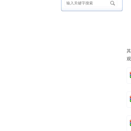
总
其
观