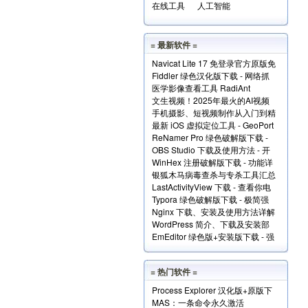
在线工具
人工智能
= 最新软件 =
Navicat Lite 17 免登录官方原版免
Fiddler 绿色汉化版下载 - 网络抓
费版下载
医学影像查看工具 RadiAnt
包分析工具
文生视频！2025年最火的AI视频
DICOM Viewer（支持.dcm文件）
手机摄影、短视频制作从入门到精
生成工具TOP10
下载
最新 iOS 虚拟定位工具 - GeoPort
通视频教程全套免费下载
ReNamer Pro 绿色破解版下载 -
轻松伪装全球任何位置
OBS Studio 下载及使用方法 - 开
文件批量重命名小工具
WinHex 注册破解版下载 - 功能详
源免费的专业级录屏利器
银狐木马病毒查杀与专杀工具汇总
解+使用实例
LastActivityView 下载 - 查看你电
下载
Typora 绿色破解版下载 - 极简强
脑上的所有操作记录！
Nginx 下载、安装及使用方法详解
大的本地 Markdown 编辑器
WordPress 简介、下载及安装部
EmEditor 绿色版+安装版下载 - 强
署详解
大专业的文本编辑器
= 热门软件 =
Process Explorer 汉化版+原版下
MAS：一条命令永久激活
载 - 超强进程管理工具