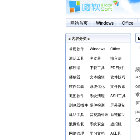
网站首页
Windows
Office
= 内容分类 =
常用软件
Windows
Office
激活工具
浏览器
输入法
M
解压缩
下载工具
PDF软件
频
播放器
文本编辑
软件技巧
P
o
软件卸载
系统优化
文件搜索
截图软件
系统清理
SSH工具
何
浏览器插件
硬件检测
屏幕录制
p
建站工具
音视频处理
系统辅助
G
数据恢复
系统安全
虚拟机
网络管理
学习文档
AI工具
本