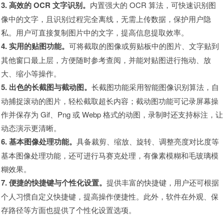
3. 高效的 OCR 文字识别。
内置强大的 OCR 算法，可快速识别图
像中的文字，且识别过程完全离线，无需上传数据，保护用户隐
私。用户可直接复制图片中的文字，提高信息提取效率。
4. 实用的贴图功能。
可将截取的图像或剪贴板中的图片、文字贴到
其他窗口最上层，方便随时参考查阅，并能对贴图进行拖动、放
大、缩小等操作。
5. 出色的长截图与截动图。
长截图功能采用智能图像识别算法，自
动捕捉滚动的图片，轻松截取超长内容；截动图功能可记录屏幕操
作并保存为 Gif、Png 或 Webp 格式的动图，录制时还支持标注，让
动态演示更清晰。
6. 基本图像处理功能。
具备裁剪、缩放、旋转、调整亮度对比度等
基本图像处理功能，还可进行马赛克处理，有像素模糊和毛玻璃模
糊效果。
7. 便捷的快捷键与个性化设置。
提供丰富的快捷键，用户还可根据
个人习惯自定义快捷键，提高操作便捷性。此外，软件在外观、保
存路径等方面也提供了个性化设置选项。