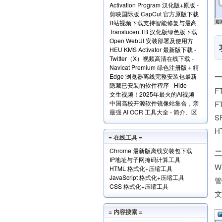
Activation Program 汉化版+原版 -
Windows和Office+实现原理解读
剪映国际版 CapCut 官方原版下载
永久激活Windows和Office
B站视频下载支持智能修复与最高
- 免费享用VIP会员功能
TranslucentTB 汉化版绿色版下载
清版 - Bili23 Downloader
Open WebUI 安装部署及使用方
- 任务栏透明化小工具
HEU KMS Activator 最新版下载 -
法 - 本地网页版 AI 系统
Twitter（X）视频高清在线下载 -
Windows/Office激活神器
Navicat Premium 绿色注册版＋精
SSSTwitter
Edge 浏览器离线完整安装包最新
简版＋使用方法
隐藏已安装的软件程序 - Hide
版下载
F
文生视频！2025年最火的AI视频
From Uninstall List 下载
F
中国高校开源软件镜像站集合，亲
生成工具TOP10
最强 AI OCR 工具大全 - 简介、区
测全部可用！
S
别、优势及访问地址
H
= 在线工具 =
Chrome 最新版离线安装包下载
二
IP地址与子网掩码计算工具
W
HTML 格式化+压缩工具
JavaScript 格式化+压缩工具
管
CSS 格式化+压缩工具
文
= 内容搜索 =