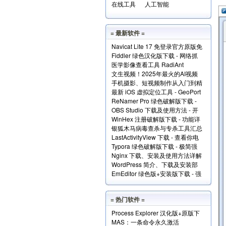
在线工具
人工智能
= 最新软件 =
Navicat Lite 17 免登录官方原版免
Fiddler 绿色汉化版下载 - 网络抓
费版下载
医学影像查看工具 RadiAnt
包分析工具
文生视频！2025年最火的AI视频
DICOM Viewer（支持.dcm文件）
手机摄影、短视频制作从入门到精
生成工具TOP10
下载
最新 iOS 虚拟定位工具 - GeoPort
通视频教程全套免费下载
ReNamer Pro 绿色破解版下载 -
轻松伪装全球任何位置
OBS Studio 下载及使用方法 - 开
文件批量重命名小工具
WinHex 注册破解版下载 - 功能详
源免费的专业级录屏利器
银狐木马病毒查杀与专杀工具汇总
解+使用实例
LastActivityView 下载 - 查看你电
下载
Typora 绿色破解版下载 - 极简强
脑上的所有操作记录！
Nginx 下载、安装及使用方法详解
大的本地 Markdown 编辑器
WordPress 简介、下载及安装部
EmEditor 绿色版+安装版下载 - 强
署详解
大专业的文本编辑器
= 热门软件 =
Process Explorer 汉化版+原版下
MAS：一条命令永久激活
载 - 超强进程管理工具