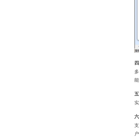
多
能
实
户