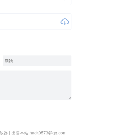
放器
|
出售本站:hack0573@qq.com