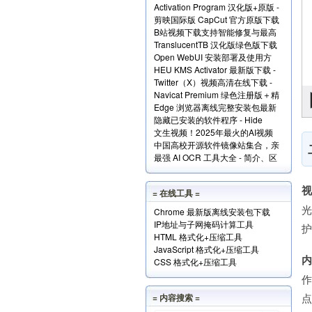
Activation Program 汉化版+原版 -
Windows和Office+实现原理解读
剪映国际版 CapCut 官方原版下载
永久激活Windows和Office
B站视频下载支持智能修复与最高
- 免费享用VIP会员功能
TranslucentTB 汉化版绿色版下载
清版 - Bili23 Downloader
Open WebUI 安装部署及使用方
- 任务栏透明化小工具
HEU KMS Activator 最新版下载 -
法 - 本地网页版 AI 系统
Twitter（X）视频高清在线下载 -
Windows/Office激活神器
Navicat Premium 绿色注册版＋精
SSSTwitter
Edge 浏览器离线完整安装包最新
简版＋使用方法
隐藏已安装的软件程序 - Hide
版下载
文生视频！2025年最火的AI视频
From Uninstall List 下载
中国高校开源软件镜像站集合，亲
生成工具TOP10
最强 AI OCR 工具大全 - 简介、区
测全部可用！
别、优势及访问地址
= 在线工具 =
Chrome 最新版离线安装包下载
IP地址与子网掩码计算工具
HTML 格式化+压缩工具
JavaScript 格式化+压缩工具
CSS 格式化+压缩工具
点
= 内容搜索 =