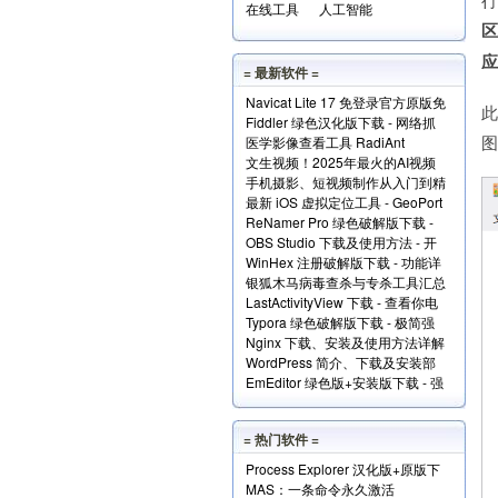
在线工具
人工智能
= 最新软件 =
Navicat Lite 17 免登录官方原版免
此
Fiddler 绿色汉化版下载 - 网络抓
费版下载
医学影像查看工具 RadiAnt
包分析工具
文生视频！2025年最火的AI视频
DICOM Viewer（支持.dcm文件）
手机摄影、短视频制作从入门到精
生成工具TOP10
下载
最新 iOS 虚拟定位工具 - GeoPort
通视频教程全套免费下载
ReNamer Pro 绿色破解版下载 -
轻松伪装全球任何位置
OBS Studio 下载及使用方法 - 开
文件批量重命名小工具
WinHex 注册破解版下载 - 功能详
源免费的专业级录屏利器
银狐木马病毒查杀与专杀工具汇总
解+使用实例
LastActivityView 下载 - 查看你电
下载
Typora 绿色破解版下载 - 极简强
脑上的所有操作记录！
Nginx 下载、安装及使用方法详解
大的本地 Markdown 编辑器
WordPress 简介、下载及安装部
EmEditor 绿色版+安装版下载 - 强
署详解
大专业的文本编辑器
= 热门软件 =
Process Explorer 汉化版+原版下
MAS：一条命令永久激活
载 - 超强进程管理工具