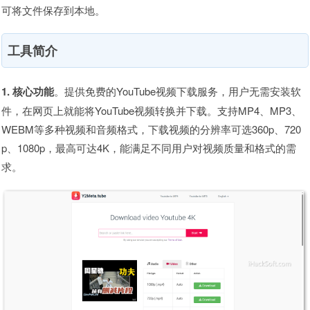
可将文件保存到本地。
工具简介
1. 核心功能
。提供免费的YouTube视频下载服务，用户无需安装软
件，在网页上就能将YouTube视频转换并下载。支持MP4、MP3、
WEBM等多种视频和音频格式，下载视频的分辨率可选360p、720
p、1080p，最高可达4K，能满足不同用户对视频质量和格式的需
求。