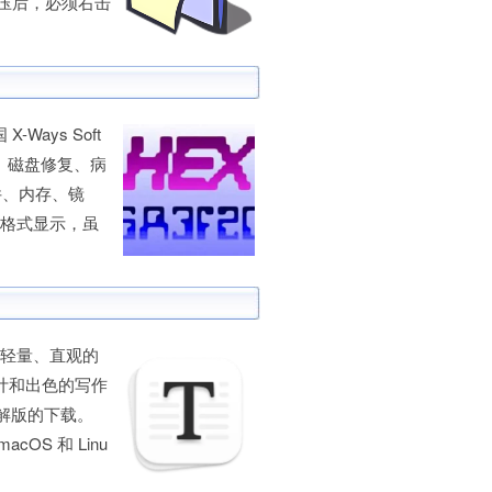
解压后，必须右击
Ways Soft
工程、磁盘修复、病
件、内存、镜
 等格式显示，虽
其轻量、直观的
简设计和出色的写作
 破解版的下载。
cOS 和 Linu