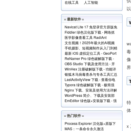
供
在线工具
人工智能
以
= 最新软件 =
Navicat Lite 17 免登录官方原版免
Fiddler 绿色汉化版下载 - 网络抓
费版下载
W
医学影像查看工具 RadiAnt
包分析工具
文生视频！2025年最火的AI视频
DICOM Viewer（支持.dcm文件）
w
手机摄影、短视频制作从入门到精
生成工具TOP10
下载
最新 iOS 虚拟定位工具 - GeoPort
通视频教程全套免费下载
ReNamer Pro 绿色破解版下载 -
轻松伪装全球任何位置
像
OBS Studio 下载及使用方法 - 开
文件批量重命名小工具
界
WinHex 注册破解版下载 - 功能详
源免费的专业级录屏利器
银狐木马病毒查杀与专杀工具汇总
解+使用实例
LastActivityView 下载 - 查看你电
下载
Typora 绿色破解版下载 - 极简强
脑上的所有操作记录！
Nginx 下载、安装及使用方法详解
大的本地 Markdown 编辑器
在
WordPress 简介、下载及安装部
EmEditor 绿色版+安装版下载 - 强
署详解
特
大专业的文本编辑器
体
= 热门软件 =
T
Process Explorer 汉化版+原版下
x
MAS：一条命令永久激活
载 - 超强进程管理工具