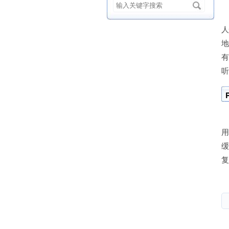
有
听
P
复
该