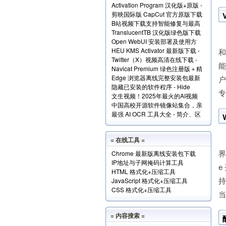
Activation Program 汉化版+原版 -
Windows和Office+实现原理解读
剪映国际版 CapCut 官方原版下载
永久激活Windows和Office
B站视频下载支持智能修复与最高
- 免费享用VIP会员功能
TranslucentTB 汉化版绿色版下载
清版 - Bili23 Downloader
Open WebUI 安装部署及使用方
- 任务栏透明化小工具
HEU KMS Activator 最新版下载 -
法 - 本地网页版 AI 系统
和
Twitter（X）视频高清在线下载 -
Windows/Office激活神器
Navicat Premium 绿色注册版＋精
SSSTwitter
Edge 浏览器离线完整安装包最新
简版＋使用方法
户
隐藏已安装的软件程序 - Hide
版下载
专
文生视频！2025年最火的AI视频
From Uninstall List 下载
中国高校开源软件镜像站集合，亲
生成工具TOP10
最强 AI OCR 工具大全 - 简介、区
测全部可用！
别、优势及访问地址
= 在线工具 =
界
Chrome 最新版离线安装包下载
IP地址与子网掩码计算工具
e
HTML 格式化+压缩工具
持
JavaScript 格式化+压缩工具
CSS 格式化+压缩工具
当
= 内容搜索 =